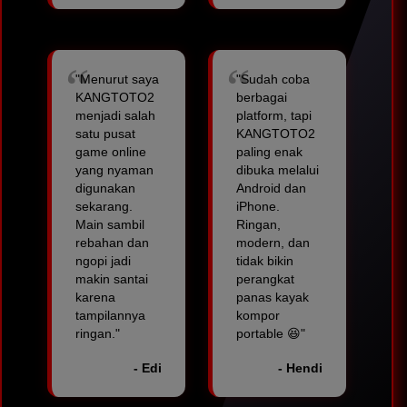
"Menurut saya
"Sudah coba
KANGTOTO2
berbagai
menjadi salah
platform, tapi
satu pusat
KANGTOTO2
game online
paling enak
yang nyaman
dibuka melalui
digunakan
Android dan
sekarang.
iPhone.
Main sambil
Ringan,
rebahan dan
modern, dan
ngopi jadi
tidak bikin
makin santai
perangkat
karena
panas kayak
tampilannya
kompor
ringan."
portable 😆"
- Edi
- Hendi