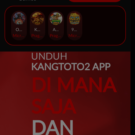
Orphan Organ
King Of Spears
Anaconda Gold
9 Masks of Fire™ HyperSpins™
MicroGaming
Pragmatic Play
Pragmatic Play
MicroGaming
UNDUH
KANGTOTO2 APP
DI MANA
SAJA
DAN