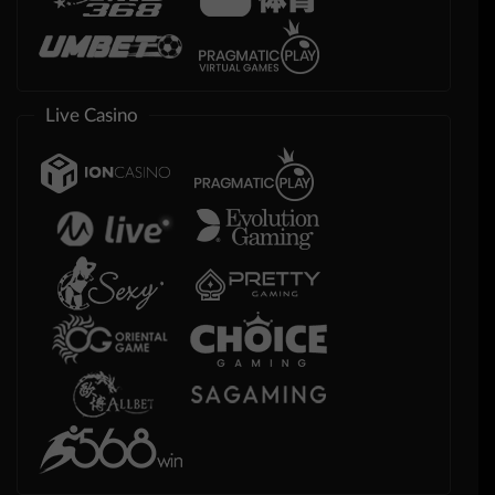
Live Casino