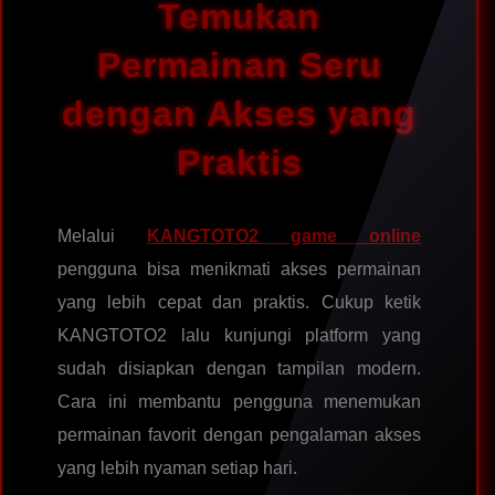
Temukan
Permainan Seru
dengan Akses yang
Praktis
Melalui
KANGTOTO2 game online
pengguna bisa menikmati akses permainan
yang lebih cepat dan praktis. Cukup ketik
KANGTOTO2 lalu kunjungi platform yang
sudah disiapkan dengan tampilan modern.
Cara ini membantu pengguna menemukan
permainan favorit dengan pengalaman akses
yang lebih nyaman setiap hari.