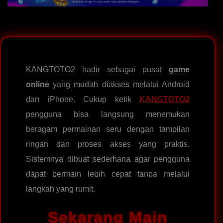
KANGTOTO2 hadir sebagai pusat
game
online
yang mudah diakses melalui Android
dan iPhone. Cukup ketik
KANGTOTO2
pengguna bisa langsung menemukan
beragam permainan seru dengan tampilan
ringan dan proses akses yang praktis.
Sistemnya dibuat sederhana agar pengguna
dapat bermain lebih cepat tanpa melalui
langkah yang rumit.
Sekarang Main