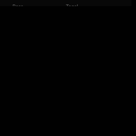
Race
Togel
Crash Game