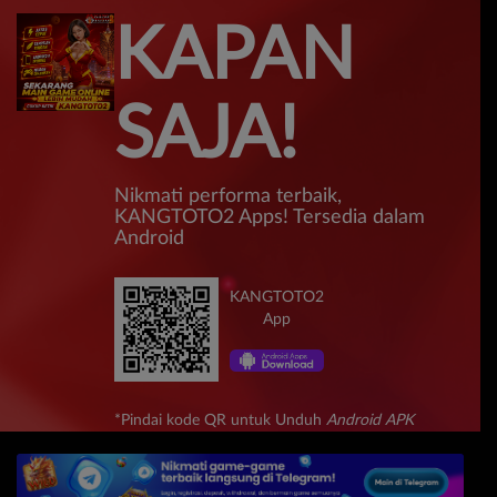
KAPAN
SAJA!
Nikmati performa terbaik,
KANGTOTO2 Apps! Tersedia dalam
Android
KANGTOTO2
App
*Pindai kode QR untuk Unduh
Android APK